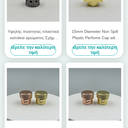
Υψηλής ποιότητας πλαστικά
15mm Diameter Non Spill
καπάκια αρώματος Σχήμα
Plastic Perfume Cap with
στέμματος Λάμπερο καπάκι
Customizable Design for
Βρείτε την καλύτερη
Βρείτε την καλύτερη
αρώματος πλαστικό καπάκι
Premium Packaging
τιμή
τιμή
μπουκαλιού πλαστικό
κάλυμμα χρυσό υπάρχον
καπάκι εργοστασίου