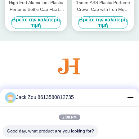
High End Aluminium-Plastic
15mm ABS Plastic Perfume
Perfume Bottle Cap FEa15
Crown Cap with Iron Metal
with Non Spill Design and 15
Pump for Non-Refillable
Βρείτε την καλύτερη
Βρείτε την καλύτερη
mm Diameter
Bottle Closures in Cosmetics
τιμή
τιμή
Industry
Κοινωνικά Μέσα
Jack Zou 8613580812735
2:08 PM
Γρήγορη επικοινωνία
Τηλεφώνημα
Good day, what product are you looking for?