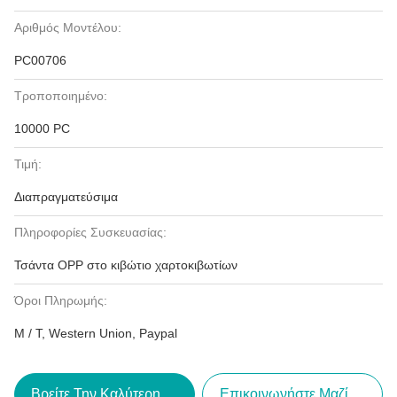
Αριθμός Μοντέλου:
PC00706
Τροποποιημένο:
10000 PC
Τιμή:
Διαπραγματεύσιμα
Πληροφορίες Συσκευασίας:
Τσάντα OPP στο κιβώτιο χαρτοκιβωτίων
Όροι Πληρωμής:
Μ / Τ, Western Union, Paypal
Βρείτε Την Καλύτερη Τιμή
Επικοινωνήστε Μαζί Μας