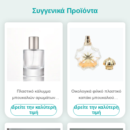
Συγγενικά Προϊόντα
Πλαστικό κάλυμμα
Οικολογικά φιλικό πλαστικό
μπουκαλιών αρωμάτων
καπάκι μπουκαλιού
κατασκευασμένο από υλικά
αρώματος κατασκευασμένο
Βρείτε την καλύτερη
Βρείτε την καλύτερη
που παρέχουν κλείσιμο και
από ανακυκλώσιμα υλικά
τιμή
τιμή
βελτιώνουν τη συνολική
ιδανικό για βιώσιμες λύσεις
εμφάνιση της συσκευασίας
συσκευασίας καλλυντικών
αρωμάτων