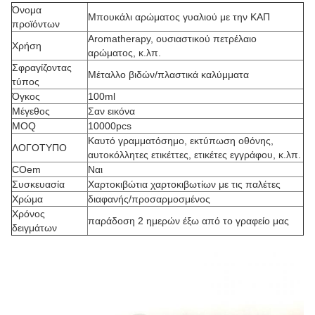
Όνομα
Μπουκάλι αρώματος γυαλιού με την ΚΑΠ
προϊόντων
Aromatherapy, ουσιαστικού πετρέλαιο
Χρήση
αρώματος, κ.λπ.
Σφραγίζοντας
Μέταλλο βιδών/πλαστικά καλύμματα
τύπος
Όγκος
100ml
Μέγεθος
Σαν εικόνα
MOQ
10000pcs
Καυτό γραμματόσημο, εκτύπωση οθόνης,
ΛΟΓΟΤΥΠΟ
αυτοκόλλητες ετικέττες, ετικέτες εγγράφου, κ.λπ.
COem
Ναι
Συσκευασία
Χαρτοκιβώτια χαρτοκιβωτίων με τις παλέτες
Χρώμα
διαφανής/προσαρμοσμένος
Χρόνος
παράδοση 2 ημερών έξω από το γραφείο μας
δειγμάτων