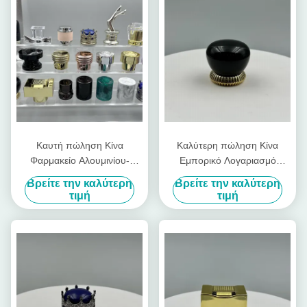
Καυτή πώληση Κίνα
Καλύτερη πώληση Κίνα
Φαρμακείο Αλουμινίου-
Εμπορικό Λογαριασμό
Πλαστικού Μπουκάλι
πλαστικών καπάκια
Βρείτε την καλύτερη
Βρείτε την καλύτερη
Αρώματος Καπάκι Fea15
αρώματος λαμπερό καπάκι
τιμή
τιμή
Μοντέλο Σιδηρούνου
αρώματος πολυτελή 15mm
Μεταλλικού Τύπου Κάλυψη
αλουμινίου πλαστικό
μπουκάλι κάλυμμα