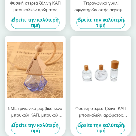
Φυσική στερεά ξύλινη ΚΑΠ
Τετραγωνικό γυαλί
μπουκαλιών αρώματος
σφιγκτηρών οπής αερισμού
τύπων κυλίνδρων με τη
οχημάτων κλιματισμού
Βρείτε την καλύτερη
Βρείτε την καλύτερη
χρυσή τυπωμένη ύλη
αυτοκινήτων με την ξύλινη
τιμή
τιμή
ΚΑΠ
8ML τριγωνικό ρομβικό κενό
Φυσική στερεά ξύλινη ΚΑΠ
μπουκάλι ΚΑΠ, μπουκάλι
μπουκαλιών αρώματος
αρώματος αυτοκινήτων,
τύπων κυλίνδρων με το
Βρείτε την καλύτερη
Βρείτε την καλύτερη
μπουκάλι αρώματος
μπουκάλι
τιμή
τιμή
χρώματος, μπουκάλι γυαλιού