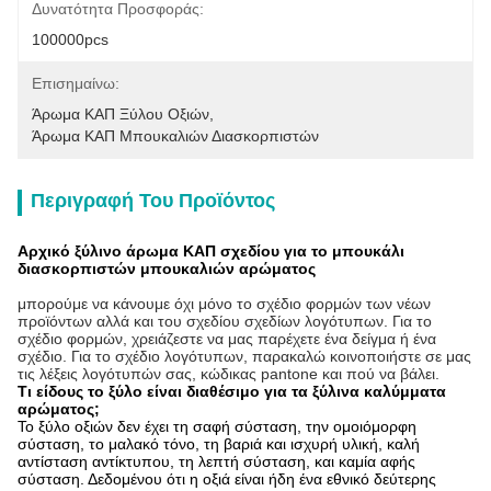
Δυνατότητα Προσφοράς:
100000pcs
Επισημαίνω:
Άρωμα ΚΑΠ Ξύλου Οξιών
, 
Άρωμα ΚΑΠ Μπουκαλιών Διασκορπιστών
Περιγραφή Του Προϊόντος
Αρχικό ξύλινο άρωμα ΚΑΠ σχεδίου για το μπουκάλι
διασκορπιστών μπουκαλιών αρώματος
μπορούμε να κάνουμε όχι μόνο το σχέδιο φορμών των νέων 
προϊόντων αλλά και του σχεδίου σχεδίων λογότυπων. Για το 
σχέδιο φορμών, χρειάζεστε να μας παρέχετε ένα δείγμα ή ένα 
σχέδιο. Για το σχέδιο λογότυπων, παρακαλώ κοινοποιήστε σε μας 
τις λέξεις λογότυπών σας, κώδικας pantone και πού να βάλει.
Τι είδους το ξύλο είναι διαθέσιμο για τα ξύλινα καλύμματα
αρώματος;
Το ξύλο οξιών δεν έχει τη σαφή σύσταση, την ομοιόμορφη
σύσταση, το μαλακό τόνο, τη βαριά και ισχυρή υλική, καλή
αντίσταση αντίκτυπου, τη λεπτή σύσταση, και καμία αφής
σύσταση. Δεδομένου ότι η οξιά είναι ήδη ένα εθνικό δεύτερης