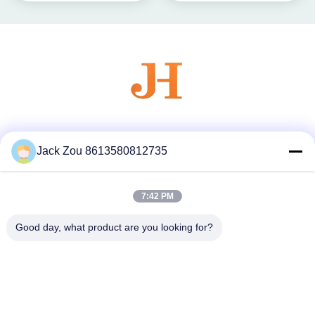
χρώματος με το ΛΟΓΌΤΥΠΟ
συνήθειας
Κοινωνικά Μέσα
Jack Zou 8613580812735
7:42 PM
Γρήγορη επικοινωνία
Τηλεφώνημα
Good day, what product are you looking for?
86--18007052825
Ηλεκτρονικό ταχυδρομείο
felix@juhong-hardware.com