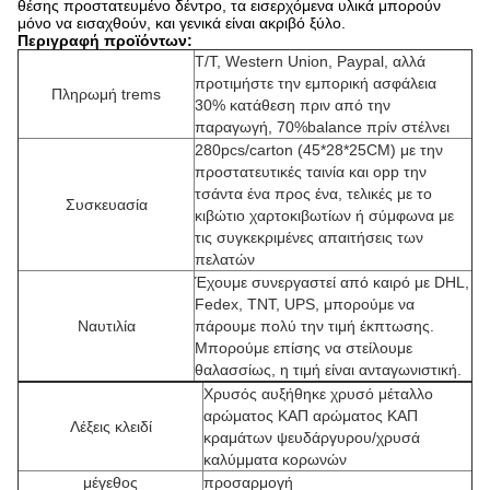
θέσης προστατευμένο δέντρο, τα εισερχόμενα υλικά μπορούν
μόνο να εισαχθούν, και γενικά είναι ακριβό ξύλο.
Περιγραφή προϊόντων:
T/T, Western Union, Paypal, αλλά
προτιμήστε την εμπορική ασφάλεια
Πληρωμή trems
30% κατάθεση πριν από την
παραγωγή, 70%balance πρίν στέλνει
280pcs/carton (45*28*25CM) με την
προστατευτικές ταινία και opp την
τσάντα ένα προς ένα, τελικές με το
Συσκευασία
κιβώτιο χαρτοκιβωτίων ή σύμφωνα με
τις συγκεκριμένες απαιτήσεις των
πελατών
Έχουμε συνεργαστεί από καιρό με DHL,
Fedex, TNT, UPS, μπορούμε να
Ναυτιλία
πάρουμε πολύ την τιμή έκπτωσης.
Μπορούμε επίσης να στείλουμε
θαλασσίως, η τιμή είναι ανταγωνιστική.
Χρυσός αυξήθηκε χρυσό μέταλλο
αρώματος ΚΑΠ αρώματος ΚΑΠ
Λέξεις κλειδί
κραμάτων ψευδάργυρου/χρυσά
καλύμματα κορωνών
μέγεθος
προσαρμογή