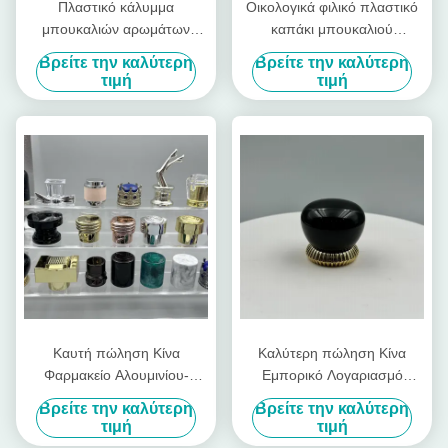
Πλαστικό κάλυμμα
Οικολογικά φιλικό πλαστικό
μπουκαλιών αρωμάτων
καπάκι μπουκαλιού
κατασκευασμένο από υλικά
αρώματος κατασκευασμένο
Βρείτε την καλύτερη
Βρείτε την καλύτερη
που παρέχουν κλείσιμο και
από ανακυκλώσιμα υλικά
τιμή
τιμή
βελτιώνουν τη συνολική
ιδανικό για βιώσιμες λύσεις
εμφάνιση της συσκευασίας
συσκευασίας καλλυντικών
αρωμάτων
Καυτή πώληση Κίνα
Καλύτερη πώληση Κίνα
Φαρμακείο Αλουμινίου-
Εμπορικό Λογαριασμό
Πλαστικού Μπουκάλι
πλαστικών καπάκια
Βρείτε την καλύτερη
Βρείτε την καλύτερη
Αρώματος Καπάκι Fea15
αρώματος λαμπερό καπάκι
τιμή
τιμή
Μοντέλο Σιδηρούνου
αρώματος πολυτελή 15mm