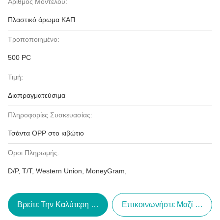
Αριθμός Μοντέλου:
Πλαστικό άρωμα ΚΑΠ
Τροποποιημένο:
500 PC
Τιμή:
Διαπραγματεύσιμα
Πληροφορίες Συσκευασίας:
Τσάντα OPP στο κιβώτιο
Όροι Πληρωμής:
D/P, T/T, Western Union, MoneyGram,
Βρείτε Την Καλύτερη Τιμή
Επικοινωνήστε Μαζί Μας