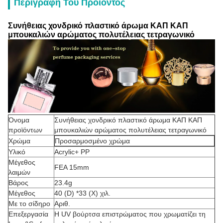
Περιγραφή Του Προϊόντος
Συνήθειας χονδρικό πλαστικό άρωμα ΚΑΠ ΚΑΠ
μπουκαλιών αρώματος πολυτέλειας τετραγωνικό
Όνομα
Συνήθειας χονδρικό πλαστικό άρωμα ΚΑΠ ΚΑΠ
προϊόντων
μπουκαλιών αρώματος πολυτέλειας τετραγωνικό
Χρώμα
Προσαρμοσμένο χρώμα
Υλικό
Acrylic+ PP
Μέγεθος
FEA 15mm
λαιμών
Βάρος
23.4g
Μέγεθος
40 (D) *33 (Χ) χιλ.
Με το σίδηρο
Αριθ.
Επεξεργασία
Η UV βούρτσα επιστρώματος που χρωματίζει τη