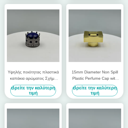
Μεταλλικού Τύπου Κάλυψη
αλουμινίου πλαστικό
μπουκάλι κάλυμμα
Υψηλής ποιότητας πλαστικά
15mm Diameter Non Spill
καπάκια αρώματος Σχήμα
Plastic Perfume Cap with
στέμματος Λάμπερο καπάκι
Customizable Design for
Βρείτε την καλύτερη
Βρείτε την καλύτερη
αρώματος πλαστικό καπάκι
Premium Packaging
τιμή
τιμή
μπουκαλιού πλαστικό
κάλυμμα χρυσό υπάρχον
καπάκι εργοστασίου