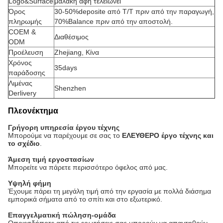
Logo&Surface
μαλακή αφή τελειώνει
Όρος
30-50%deposite από T/T πριν από την παραγωγή,
πληρωμής
70%Balance πριν από την αποστολή.
COEM &
Διαθέσιμος
ODM
Προέλευση
Zhejiang, Κίνα
Χρόνος
35days
παράδοσης
Λιμένας
Shenzhen
Derlivery
Πλεονέκτημα
Γρήγορη υπηρεσία έργου τέχνης
Μπορούμε να παρέχουμε σε σας το
ΕΛΕΥΘΕΡΟ έργο τέχνης και
το σχέδιο
.
Άμεση τιμή εργοστασίων
Μπορείτε να πάρετε περισσότερο όφελος από μας.
Υψηλή φήμη
Έχουμε πάρει τη μεγάλη τιμή από την εργασία με πολλά διάσημα
εμπορικά σήματα από το σπίτι και στο εξωτερικό.
Επαγγελματική πώληση-ομάδα