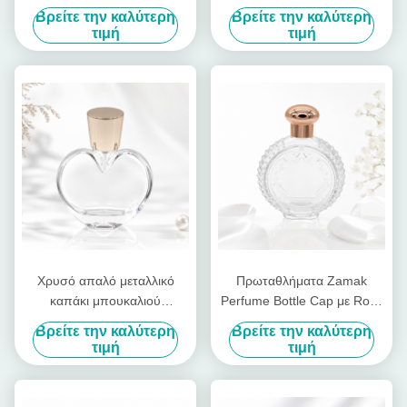
μέγεθος και κομψή
κράμα ψευδαργύρου με
Βρείτε την καλύτερη
Βρείτε την καλύτερη
διακόσμηση για πολυτελή
προσαρμοσμένο λογότυπο
τιμή
τιμή
αρώματα
και γυαλισμένο φινίρισμα
Χρυσό απαλό μεταλλικό
Πρωταθλήματα Zamak
καπάκι μπουκαλιού
Perfume Bottle Cap με Rose
αρώματος, μοναδικό
Gold Embossed Top,
Βρείτε την καλύτερη
Βρείτε την καλύτερη
σχεδιασμό μεταλλικού
αεροστεγή σφραγίδα, και
τιμή
τιμή
καπάκι μπουκαλιού
CNC χαραγμένο σχεδιασμό
αρώματος