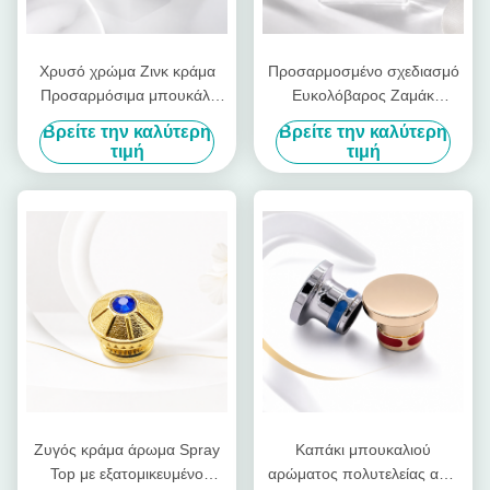
Χρυσό χρώμα Ζινκ κράμα
Προσαρμοσμένο σχεδιασμό
Προσαρμόσιμα μπουκάλι
Ευκολόβαρος Ζαμάκ
αρώματος Καπάκι και Zamak
Αρώματα Καπάκι μπουκάλια
Βρείτε την καλύτερη
Βρείτε την καλύτερη
καπάκι αρώματος για
με πέτρινη προφορά
τιμή
τιμή
πολυτελή αρώματα
Ζυγός κράμα άρωμα Spray
Καπάκι μπουκαλιού
Top με εξατομικευμένο
αρώματος πολυτελείας από