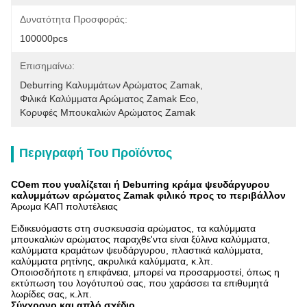
Δυνατότητα Προσφοράς:
100000pcs
Επισημαίνω:
Deburring Καλυμμάτων Αρώματος Zamak
, 
Φιλικά Καλύμματα Αρώματος Zamak Eco
, 
Κορυφές Μπουκαλιών Αρώματος Zamak
Περιγραφή Του Προϊόντος
COem που γυαλίζεται ή Deburring κράμα ψευδάργυρου
καλυμμάτων αρώματος Zamak φιλικό προς το περιβάλλον
Άρωμα ΚΑΠ πολυτέλειας
Ειδικευόμαστε στη συσκευασία αρώματος, τα καλύμματα
μπουκαλιών αρώματος παραχθε'ντα είναι ξύλινα καλύμματα,
καλύμματα κραμάτων ψευδάργυρου, πλαστικά καλύμματα,
καλύμματα ρητίνης, ακρυλικά καλύμματα, κ.λπ.
Οποιοσδήποτε η επιφάνεια, μπορεί να προσαρμοστεί, όπως η
εκτύπωση του λογότυπού σας, που χαράσσει τα επιθυμητά
λωρίδες σας, κ.λπ.
Σύγχρονο και απλό σχέδιο