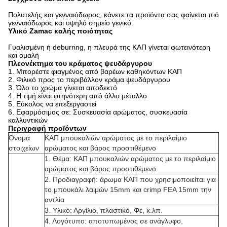
Πολυτελής και γενναιόδωρος, κάνετε τα προϊόντα σας φαίνεται πιό
γενναιόδωρος και υψηλό σημείο γενικό.
Υλικό Zamac καλής ποιότητας
Γυαλισμένη ή deburring, η πλευρά της ΚΑΠ γίνεται φωτεινότερη
και ομαλή
Πλεονέκτημα του κράματος ψευδάργυρου
1. Μπορέστε φιαγμένος από βαρέων καθηκόντων ΚΑΠ
2. Φιλικό προς το περιβάλλον κράμα ψευδάργυρου
3. Όλο το χρώμα γίνεται αποδεκτό
4. Η τιμή είναι φτηνότερη από άλλο μέταλλο
5. Εύκολος να επεξεργαστεί
6. Εφαρμόσιμος σε: Συσκευασία αρώματος, συσκευασία
καλλυντικών
Περιγραφή προϊόντων
Όνομα
ΚΑΠ μπουκαλιών αρώματος με το περιλαίμιο
στοιχείων
αρώματος και βάρος προστιθέμενο
1. Θέμα: ΚΑΠ μπουκαλιών αρώματος με το περιλαίμιο
αρώματος και βάρος προστιθέμενο
2. Προδιαγραφή: άρωμα ΚΑΠ που χρησιμοποιείται για
το μπουκάλι λαιμών 15mm και crimp FEA 15mm την
αντλία
3. Υλικό: Αργίλιο, πλαστικό, Φε, κ.λπ.
4. Λογότυπο: αποτυπωμένος σε ανάγλυφο,