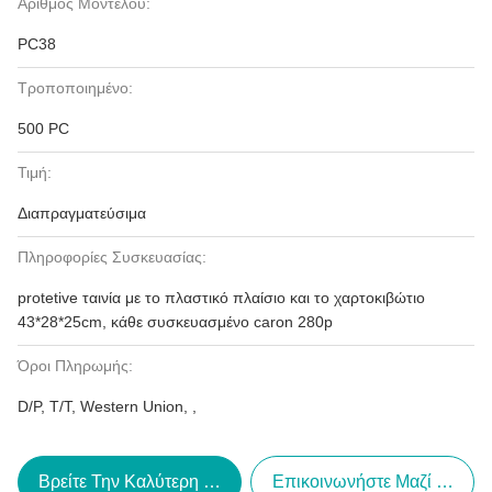
Αριθμός Μοντέλου:
PC38
Τροποποιημένο:
500 PC
Τιμή:
Διαπραγματεύσιμα
Πληροφορίες Συσκευασίας:
protetive ταινία με το πλαστικό πλαίσιο και το χαρτοκιβώτιο
43*28*25cm, κάθε συσκευασμένο caron 280p
Όροι Πληρωμής:
D/P, T/T, Western Union, ,
Βρείτε Την Καλύτερη Τιμή
Επικοινωνήστε Μαζί Μας