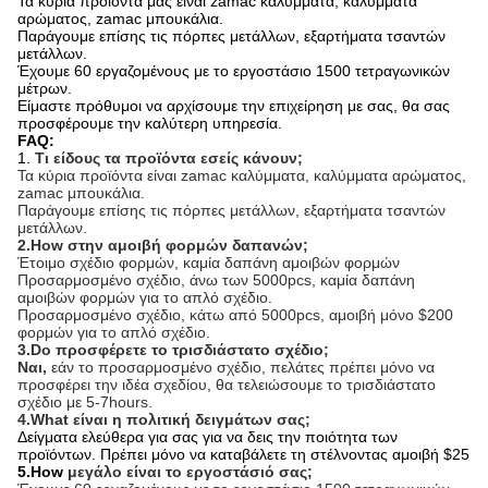
Τα κύρια προϊόντα μας είναι zamac καλύμματα, καλύμματα
αρώματος, zamac μπουκάλια.
Παράγουμε επίσης τις πόρπες μετάλλων, εξαρτήματα τσαντών
μετάλλων.
Έχουμε 60 εργαζομένους με το εργοστάσιο 1500 τετραγωνικών
μέτρων.
Είμαστε πρόθυμοι να αρχίσουμε την επιχείρηση με σας, θα σας
προσφέρουμε την καλύτερη υπηρεσία.
FAQ:
1.
Τι είδους τα προϊόντα εσείς κάνουν;
Τα κύρια προϊόντα είναι zamac καλύμματα, καλύμματα αρώματος,
zamac μπουκάλια.
Παράγουμε επίσης τις πόρπες μετάλλων, εξαρτήματα τσαντών
μετάλλων.
2.How στην αμοιβή φορμών δαπανών;
Έτοιμο σχέδιο φορμών, καμία δαπάνη αμοιβών φορμών
Προσαρμοσμένο σχέδιο, άνω των 5000pcs, καμία δαπάνη
αμοιβών φορμών για το απλό σχέδιο.
Προσαρμοσμένο σχέδιο, κάτω από 5000pcs, αμοιβή μόνο $200
φορμών για το απλό σχέδιο.
3.Do προσφέρετε το τρισδιάστατο σχέδιο;
Ναι,
εάν το προσαρμοσμένο σχέδιο, πελάτες πρέπει μόνο να
προσφέρει την ιδέα σχεδίου, θα τελειώσουμε το τρισδιάστατο
σχέδιο με 5-7hours.
4.What είναι η πολιτική δειγμάτων σας;
Δείγματα ελεύθερα για σας για να δεις την ποιότητα των
προϊόντων. Πρέπει μόνο να καταβάλετε τη στέλνοντας αμοιβή $25
5.How
μεγάλο είναι το εργοστάσιό σας;