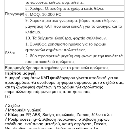
τυπώνοντας καθώς συμπαθείτε.
5. Χρώμα: Οποιοδήποτε χρώμα εσείς θέλει.
Περιγραφή
6. MOQ: 10.000 PC
9. Χαρακτηριστικό γνώρισμα: βάρος προστιθέμενο,
μαγνητική ΚΑΠ που είναι εύκολη για το άνοιγμα και το
κλείσιμο.
10. Τα δείγματα ελεύθερα, φορτίο συλλέγουν.
1. Συνήθως χρησιμοποιημένος για το άρωμα
εμπορικών σημάτων πολυτέλειας
Άλλοι
2. δύο προαιρετικά μεγέθη σύμφωνα με την ικανότητά
σας μπουκαλιού αρώματος
Εφαρμογές
Χρησιμοποιημένος για το μπουκάλι αρώματος
Περίπου μορφή
Η μορφή κραμάτων ΚΑΠ ψευδάργυρου γίνεται αποδεκτή για να
προσαρμόσει, θα ανοίξουμε τη φόρμα σύμφωνα με το σχέδιό σας,
και τη ζωγραφική σμάλτων ή το χρώμα ηλεκτρολυτικής
επιμετάλλωσης σύμφωνα με τις απαιτήσεις σας.
Τι:
√ Σχέδιο
√ Μπουκάλι γυαλιού
√ Κάλυμμα-PP, ABS, Surlyn, ακρυλικός, Zamac, ξύλινο κ.λπ.
√ Postprocessing--Στίλβωση πυρκαγιάς, στίλβωση χεριών,
επένδυση, εκτύπωση μεταξιού, καυτή σφράγιση, Decals,
Metalization, συγκέντρωση, λέιζερ που κόβουν κ.λπ.