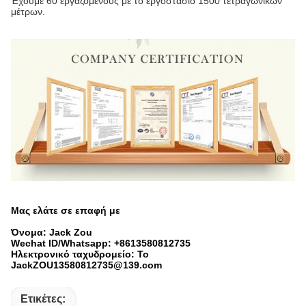
Έχουμε 60 εργαζομένους με το εργοστάσιο 1500 τετραγωνικών
μέτρων.
Μας ελάτε σε επαφή με
Όνομα: Jack Zou
Wechat ID/Whatsapp: +8613580812735
Ηλεκτρονικό ταχυδρομείο: Το
JackZOU13580812735@139.com
Ετικέτες: