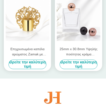
Επιχρυσωμένα καπέλα
25mm x 30.8mm Υψηλής
αρώματος Zamak με
ποιότητας κράμα
προσαρμόσιμο σχέδιο και
ψευδαργύρου Zamac
Βρείτε την καλύτερη
Βρείτε την καλύτερη
γυαλισμένο φινίρισμα με
Perfume Cap με καθρέφτη
τιμή
τιμή
καθρέφτη
γυαλί και προσαρμόσιμα
χρώματα