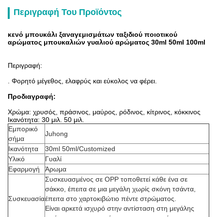
Περιγραφή Του Προϊόντος
κενό μπουκάλι ξαναγεμισμάτων ταξιδιού ποιοτικού
αρώματος μπουκαλιών γυαλιού αρώματος 30ml 50ml 100ml
Περιγραφή:
. Φορητό μέγεθος, ελαφρύς και εύκολος να φέρει.
Προδιαγραφή:
Χρώμα: χρυσός, πράσινος, μαύρος, ρόδινος, κίτρινος, κόκκινος
Ικανότητα: 30 μιλ. 50 μιλ.
Εμπορικό
Juhong
σήμα
Ικανότητα
30ml 50ml/Customized
Υλικό
Γυαλί
Εφαρμογή
Άρωμα
Συσκευασμένος σε OPP τοποθετεί κάθε ένα σε
σάκκο, έπειτα σε μια μεγάλη χωρίς σκόνη τσάντα,
Συσκευασία
έπειτα στο χαρτοκιβώτιο πέντε στρώματος.
Είναι αρκετά ισχυρό στην αντίσταση στη μεγάλης