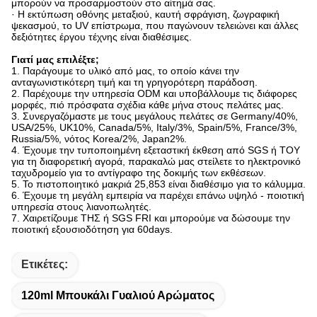
μπορούν να προσαρμοστούν στο αίτημά σας.
· Η εκτύπωση οθόνης μεταξιού, καυτή σφράγιση, ζωγραφική
ψεκασμού, το UV επίστρωμα, που παγώνουν τελειώνει και άλλες
δεξιότητες έργου τέχνης είναι διαθέσιμες.
Γιατί μας επιλέξτε;
1. Παράγουμε το υλικό από μας, το οποίο κάνει την
ανταγωνιστικότερη τιμή και τη γρηγορότερη παράδοση.
2. Παρέχουμε την υπηρεσία ODM και υποβάλλουμε τις διάφορες
μορφές, πιό πρόσφατα σχέδια κάθε μήνα στους πελάτες μας.
3. Συνεργαζόμαστε με τους μεγάλους πελάτες σε Germany/40%,
USA/25%, UK10%, Canada/5%, Italy/3%, Spain/5%, France/3%,
Russia/5%, νότος Korea/2%, Japan2%.
4. Έχουμε την τυποποιημένη εξεταστική έκθεση από SGS ή ΤΟΥ
για τη διαφορετική αγορά, παρακαλώ μας στείλετε το ηλεκτρονικό
ταχυδρομείο για το αντίγραφο της δοκιμής των εκθέσεων.
5. Το πιστοποιητικό μακριά 25,853 είναι διαθέσιμο για το κάλυμμα.
6. Έχουμε τη μεγάλη εμπειρία να παρέχει επάνω υψηλό - ποιοτική
υπηρεσία στους λιανοπωλητές.
7. Χαιρετίζουμε ΤΗΣ ή SGS FRI και μπορούμε να δώσουμε την
ποιοτική εξουσιοδότηση για 60days.
Ετικέτες:
120ml Μπουκάλι Γυαλιού Αρώματος