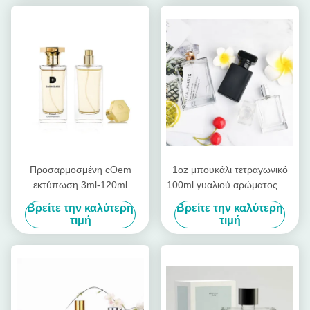
Προσαρμοσμένη cOem
1oz μπουκάλι τετραγωνικό
εκτύπωση 3ml-120ml
100ml γυαλιού αρώματος για
οθόνης μπουκαλιών
το υγρό τσιγάρων Ε Ε
Βρείτε την καλύτερη
Βρείτε την καλύτερη
αρώματος γυαλιού
τιμή
τιμή
λογότυπων