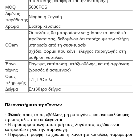
απόστασης μεταφορά και την αναταραχή
MOQ
5000PCS
Λιμένας
Ningbo ή Σαγκάη
παράδοσης
Χρώμα
Εξατομικεύσιμος
Οι πελάτες θα μπορούσαν να χτίσουν τα μοναδικά
προϊόντα σας, δεδομένου ότι παρέχουμε την πλήρη
COem
υπηρεσία από τη συσκευασία
σχέδιο, φόρμα που κάνει, έλεγχος παραγωγής στη
ρύθμιση ναυτιλίας
Έργο
Πάγωμα, εκτύπωση μετάξι-οθόνης, καυτή σφράγιση
τέχνης
(χρυσός ή ασημένιος)
Όρος
T/T, L/C κ.λπ.
πληρωμής
Δείγμα
Ελεύθερο δείγμα
Πλεονεκτήματα προϊόντων
· Φιλικές προς το περιβάλλον, μη ρυπογόνες και ανακυκλώσιμες
πρώτες ύλες που επιλέγονται.
· Η προσαρμοσμένη απαίτησή σας, λογότυπο, σχέδιο είναι
ευπρόσδεκτη για την παραγωγή.
· Η φόρμα, η μορφή, το χρώμα, η ικανότητα και άλλες παράμετροι