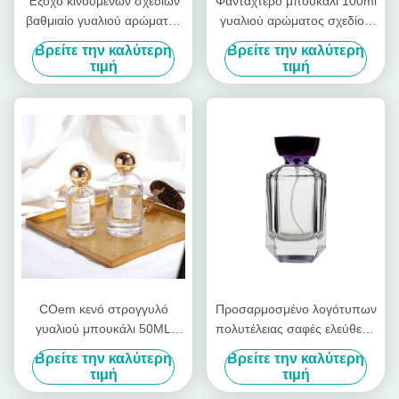
Έξοχο κινούμενων σχεδίων
Φανταχτερό μπουκάλι 100ml
βαθμιαίο γυαλιού αρώματος
γυαλιού αρώματος σχεδίου
μπουκαλιών βιδών
πολυτέλειας με τον
Βρείτε την καλύτερη
Βρείτε την καλύτερη
στοματικού γυαλιού
ψεκαστήρα αντλιών ΚΑΠ
τιμή
τιμή
μπουκαλιών μπουκάλι
γυαλιού αρώματος ταξιδιού
φορητό συσκευασμένο
COem κενό στρογγυλό
Προσαρμοσμένο λογότυπων
γυαλιού μπουκάλι 50ML
πολυτέλειας σαφές ελεύθερο
100ML αρώματος
σχέδιο μπουκαλιών
Βρείτε την καλύτερη
Βρείτε την καλύτερη
πολυτέλειας Zamac χρυσό
αρώματος γυαλιού κενό
τιμή
τιμή