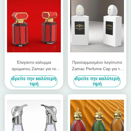
Έλεγαντο κάλυμμα
Προσαρμοσμένο λογότυπο
αρώματος Zamac για το
Zamac Perfume Cap για το
καπάκι μπουκαλιού OEM /
καπάκι μπουκαλιού
Βρείτε την καλύτερη
Βρείτε την καλύτερη
ODM Υπηρεσία διαθέσιμη
τιμή
τιμή