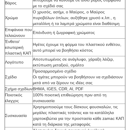
Μπορούμε να κάνουμε σε άλλο βάρος σύμφωνα
Βάρος
με το σχέδιό σας
Ο χρυσός, ασήμι, ο Μαύρος, ο Μαύρος
Χρώμα
πυροβόλων όπλων, αυξήθηκε χρυσό κ.λπ., η
μεταλλίνη ή τα λαμπρά χρώματα είναι διαθέσιμη
Επιφάνεια που
Επένδυση ή ζωγραφική χρώματος
τελειώνουν
Ένθετο/
Ηγέτες έχουμε τη φόρμα του πλαστικού ενθέτου,
εσωτερική
αυτό μπορεί να βοηθήσει κόστος
πλαστική ΚΑΠ
Αποτυπωμένος σε ανάγλυφο, χάραξη λέιζερ,
Λογότυπο
εκτύπωση μεταξιού, σμάλτο
Προσαρμοσμένο σχέδιο
Σχέδιο
Οι ηγέτες μπορούν να βοηθήσουν να σχεδιάσουν
μετά από να ξέρουν τις ιδέες σας
Σχήμα σχεδίων
ΒΗΜΑ, IGES, CDR, AI, PDF
Ποιοτικός
100% ποιοτική επιθεώρηση πριν από τη
έλεγχος
συσκευασία
Χρησιμοποιούμε τους δίσκους φουσκαλών, τις
μεγάλες πλαστικές τσάντες και τα κατάλληλα
Συσκευασία
χαρτοκιβώτια για την προστασία κάθε zamac ΚΑΠ
κατά τη διάρκεια της μεταφοράς