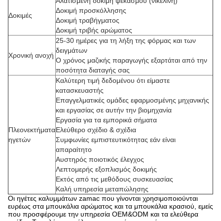
Αλατισμένη δοκιμή ψεκασμού (νικέλινη)
Δοκιμή προσκόλλησης
Δοκιμές
Δοκιμή τραβήγματος
Δοκιμή τριβής αρώματος
25-30 ημέρες για τη λήξη της φόρμας και των
δειγμάτων
Χρονική ανοχή
Ο χρόνος μαζικής παραγωγής εξαρτάται από την
ποσότητα διαταγής σας
Καλύτερη τιμή δεδομένου ότι είμαστε
κατασκευαστής
Επαγγελματικές ομάδες εφαρμοσμένης μηχανικής
και εργασίας σε αυτήν την βιομηχανία
Εργασία για τα εμπορικά σήματα
Πλεονεκτήματα
Ελεύθερο σχέδιο & σχέδια
ηγετών
Συμφωνίες εμπιστευτικότητας εάν είναι
απαραίτητο
Αυστηρός ποιοτικός έλεγχος
Λεπτομερής εξοπλισμός δοκιμής
Εκτός από τις μεθόδους συσκευασίας
Καλή υπηρεσία μεταπώλησης
Οι ηγέτες καλυμμάτων zamac που γίνονται χρησιμοποιούνται
ευρέως στα μπουκάλια αρώματος και τα μπουκάλια κρασιού, εμείς
που προσφέρουμε την υπηρεσία OEM&ODM και τα ελεύθερα