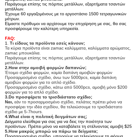
Παράγουμε επίσης τις πόρπες μετάλλων, εξαρτήματα τσαντών
μετάλλων.
Έχουμε 60 εργαζομένους με το εργοστάσιο 1500 τετραγωνικών
μέτρων.
Είμαστε πρόθυμοι να αρχίσουμε την επιχείρηση με σας, θα σας
προσφέρουμε την καλύτερη υπηρεσία.
FAQ:
1.
Τι είδους τα προϊόντα εσείς κάνουν;
Τα κύρια προϊόντα είναι zamac καλύμματα, καλύμματα αρώματος,
zamac μπουκάλια.
Παράγουμε επίσης τις πόρπες μετάλλων, εξαρτήματα τσαντών
μετάλλων.
2.How στην αμοιβή φορμών δαπανών;
Έτοιμο σχέδιο φορμών, καμία δαπάνη αμοιβών φορμών
Προσαρμοσμένο σχέδιο, άνω των 5000pcs, καμία δαπάνη
αμοιβών φορμών για το απλό σχέδιο.
Προσαρμοσμένο σχέδιο, κάτω από 5000pcs, αμοιβή μόνο $200
φορμών για το απλό σχέδιο.
3.Do προσφέρετε το τρισδιάστατο σχέδιο;
Ναι,
εάν το προσαρμοσμένο σχέδιο, πελάτες πρέπει μόνο να
προσφέρει την ιδέα σχεδίου, θα τελειώσουμε το τρισδιάστατο
σχέδιο με 5-7hours.
4.What είναι η πολιτική δειγμάτων σας;
Δείγματα ελεύθερα για σας για να δεις την ποιότητα των
προϊόντων. Πρέπει μόνο να καταβάλετε τη στέλνοντας αμοιβή $25
5.How μακρύς μπορώ να πάρω τα δείγματα;
Προσαρμοσμένο σχέδιο, μπορούμε να τελειώσουμε τη φόρμα