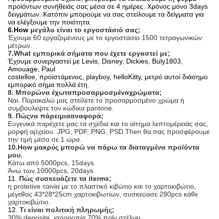
προϊόντων συνήθειάς σας μέσα σε 4 ημέρες. Χρόνος μόνο 3days
δειγμάτων. Κατόπιν μπορούμε να σας στείλουμε τα δείγματα για
να ελέγξουμε την ποιότητα.
6.How
μεγάλο είναι το εργοστάσιό σας;
Έχουμε 60 εργαζομένους με το εργοστάσιο 1500 τετραγωνικών
μέτρων.
7.What εμπορικά σήματα που έχετε εργαστεί με;
Έχουμε συνεργαστεί με Levis, Disney, Dickies, Buly1803,
Amouage, Paul
costelloe, προϊστάμενος, playboy, helloKitty, μετρό αυτοί διάσημο
εμπορικό σήμα πολλά έτη.
8. Μπορώνα έχωταπροσαρμοσμέναχρώματα;
Ναι. Παρακαλώ μας στείλετε το προσαρμοσμένο χρώμα ή
συμβουλεψτε τον κώδικα pantone.
9. Πώςνα πάρειμιααναφορά;
Ευγενικά παρέχετε μας τα σχέδια και το αίτημα λεπτομέρειάς σας,
μορφή αρχείου: JPG, PDF, PNG, PSD.Then θα σας προσφέρουμε
την τιμή μέσα σε 1 ώρα.
10.How μακρύς μπορώ να πάρω τα διαταγμένα προϊόντα
μου.
Κάτω από 5000pcs, 15days.
Άνω των 10000pcs, 20days
11.
Πώς συσκευάζετε τα iterms;
η protetive ταινία με το πλαστικό κιβώτιο και το χαρτοκιβώτιο,
μέγεθος 43*28*25cm χαρτοκιβωτίων, συσκεύασε 280pcs κάθε
χαρτοκιβώτιο.
12.
Τι είναι πολιτική πληρωμής;
30% deposite, ισορροπία 70% πρίν στέλνει.