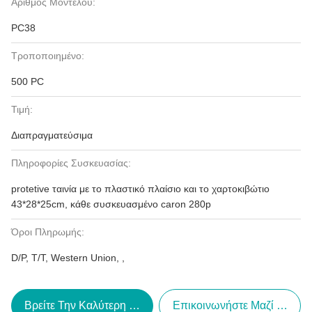
Αριθμός Μοντέλου:
PC38
Τροποποιημένο:
500 PC
Τιμή:
Διαπραγματεύσιμα
Πληροφορίες Συσκευασίας:
protetive ταινία με το πλαστικό πλαίσιο και το χαρτοκιβώτιο
43*28*25cm, κάθε συσκευασμένο caron 280p
Όροι Πληρωμής:
D/P, T/T, Western Union, ,
Βρείτε Την Καλύτερη Τιμή
Επικοινωνήστε Μαζί Μας