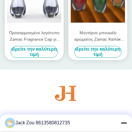
Προσαρμοσμένο λογότυπο
Μοντέρνο μπουκάλι
Zamac Fragrance Cap για
αρώματος Zamac Καπάκι
Προσαρμοσμένη συσκευασία
αρώματος για τετράγωνο
Βρείτε την καλύτερη
Βρείτε την καλύτερη
αρωμάτων
μπουκάλι αρώματος με
τιμή
τιμή
εξατομικευμένη εμφάνιση
Κοινωνικά Μέσα
Jack Zou 8613580812735