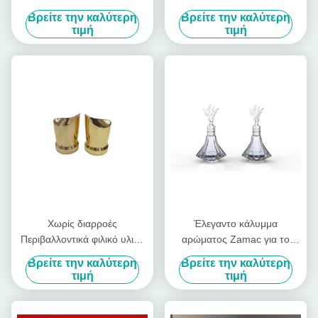
Σχήμα Καπάκι Zamac
Βρείτε την καλύτερη
Βρείτε την καλύτερη
Αρώματα Καπάκι για Fea 15
τιμή
τιμή
Χωρίς διαρροές
Έλεγαντο κάλυμμα
Περιβαλλοντικά φιλικό υλικό
αρώματος Zamac για το
Zamac Perfume Cap Για
καπάκι μπουκαλιού OEM /
Βρείτε την καλύτερη
Βρείτε την καλύτερη
γυάλινο μπουκάλι αρώματος
ODM Υπηρεσία διαθέσιμη
τιμή
τιμή