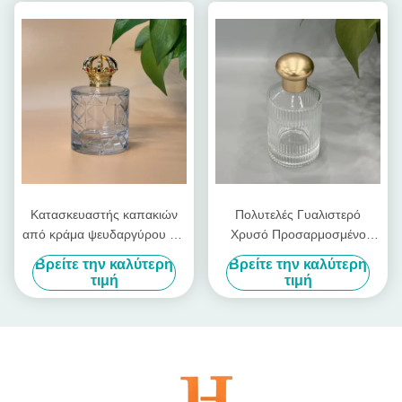
αρωμάτων
Κεπάκι για μπουκάλια
αρώματος Κλείδωμα
Κλείδωμα μπουκάλια
Κατασκευαστής καπακιών
Πολυτελές Γυαλιστερό
από κράμα ψευδαργύρου για
Χρυσό Προσαρμοσμένο
αρώματα, Καπάκι αρώματος
Καπάκι Μπουκαλιού
Βρείτε την καλύτερη
Βρείτε την καλύτερη
Zamac, Καπάκια κάλυψης
Αρώματος από Κράμα
τιμή
τιμή
αρωμάτων για πολυτελή
Ψευδαργύρου για το Δικό
συσκευασία
σας Γυάλινο Μπουκάλι
Μάρκας