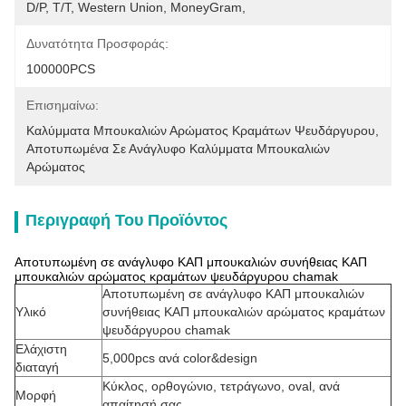
D/P, T/T, Western Union, MoneyGram,
Δυνατότητα Προσφοράς:
100000PCS
Επισημαίνω:
Καλύμματα Μπουκαλιών Αρώματος Κραμάτων Ψευδάργυρου
, 
Αποτυπωμένα Σε Ανάγλυφο Καλύμματα Μπουκαλιών 
Αρώματος
Περιγραφή Του Προϊόντος
Αποτυπωμένη σε ανάγλυφο ΚΑΠ μπουκαλιών συνήθειας ΚΑΠ
μπουκαλιών αρώματος κραμάτων ψευδάργυρου chamak
Αποτυπωμένη σε ανάγλυφο ΚΑΠ μπουκαλιών
Υλικό
συνήθειας ΚΑΠ μπουκαλιών αρώματος κραμάτων
ψευδάργυρου chamak
Ελάχιστη
5,000pcs ανά color&design
διαταγή
Κύκλος, ορθογώνιο, τετράγωνο, oval, ανά
Μορφή
απαίτησή σας