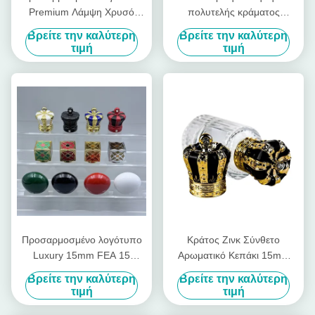
Premium Λάμψη Χρυσό
πολυτελής κράματος
τετραγωνικό σχήμα καπάκι
ψευδαργύρου 15mm
Βρείτε την καλύτερη
Βρείτε την καλύτερη
Καπάκι Αρώματος για Fea
ακανόνιστο σχήμα Zamak
τιμή
τιμή
15 γυάλινο μπουκάλι
Perfume Bottle Cap υψηλής
αρώματος λαιμό
ποιότητας εύκολο ανοιχτό
δίσκο κάλυμμα για
κονσέρβες
Προσαρμοσμένο λογότυπο
Κράτος Ζινκ Σύνθετο
Luxury 15mm FEA 15
Αρωματικό Κεπάκι 15mm
Zamac Metal Fragrance Cap
Μεταλλική αντλία
Βρείτε την καλύτερη
Βρείτε την καλύτερη
Creative Universal Bottle Lid
ψεκαστήρας Δίσκος Κεπάκι
τιμή
τιμή
Cover για μπουκάλια
για μπουκάλια Μαγνητικό