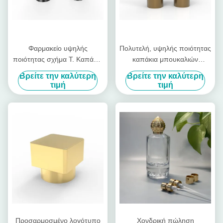
Φαρμακείο υψηλής
Πολυτελή, υψηλής ποιότητας
ποιότητας σχήμα Τ. Καπάκια
καπάκια μπουκαλιών
μπουκαλιών αρωμάτων Ζινκ
αρωμάτων σε σχήμα κλειδιού
Βρείτε την καλύτερη
Βρείτε την καλύτερη
κράμα Καπάκια αρωμάτων
από Zamac, γυαλιστερά
τιμή
τιμή
καπάκια αρωμάτων από
κράμα ψευδαργύρου
Προσαρμοσμένο λογότυπο
Χονδρική πώληση