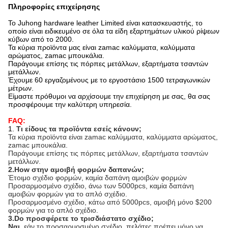
Πληροφορίες επιχείρησης
Το Juhong hardware leather Limited είναι κατασκευαστής, το
οποίο είναι ειδικευμένο σε όλα τα είδη εξαρτημάτων υλικού ρίψεων
κύβων από το 2000.
Τα κύρια προϊόντα μας είναι zamac καλύμματα, καλύμματα
αρώματος, zamac μπουκάλια.
Παράγουμε επίσης τις πόρπες μετάλλων, εξαρτήματα τσαντών
μετάλλων.
Έχουμε 60 εργαζομένους με το εργοστάσιο 1500 τετραγωνικών
μέτρων.
Είμαστε πρόθυμοι να αρχίσουμε την επιχείρηση με σας, θα σας
προσφέρουμε την καλύτερη υπηρεσία.
FAQ:
1.
Τι είδους τα προϊόντα εσείς κάνουν;
Τα κύρια προϊόντα είναι zamac καλύμματα, καλύμματα αρώματος,
zamac μπουκάλια.
Παράγουμε επίσης τις πόρπες μετάλλων, εξαρτήματα τσαντών
μετάλλων.
2.How στην αμοιβή φορμών δαπανών;
Έτοιμο σχέδιο φορμών, καμία δαπάνη αμοιβών φορμών
Προσαρμοσμένο σχέδιο, άνω των 5000pcs, καμία δαπάνη
αμοιβών φορμών για το απλό σχέδιο.
Προσαρμοσμένο σχέδιο, κάτω από 5000pcs, αμοιβή μόνο $200
φορμών για το απλό σχέδιο.
3.Do προσφέρετε το τρισδιάστατο σχέδιο;
Ναι,
εάν το προσαρμοσμένο σχέδιο, πελάτες πρέπει μόνο να