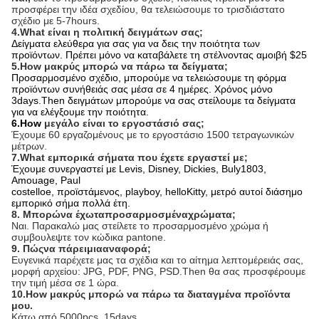
προσφέρει την ιδέα σχεδίου, θα τελειώσουμε το τρισδιάστατο
σχέδιο με 5-7hours.
4.What είναι η πολιτική δειγμάτων σας;
Δείγματα ελεύθερα για σας για να δεις την ποιότητα των
προϊόντων. Πρέπει μόνο να καταβάλετε τη στέλνοντας αμοιβή $25
5.How μακρύς μπορώ να πάρω τα δείγματα;
Προσαρμοσμένο σχέδιο, μπορούμε να τελειώσουμε τη φόρμα
προϊόντων συνήθειάς σας μέσα σε 4 ημέρες. Χρόνος μόνο
3days.Then δειγμάτων μπορούμε να σας στείλουμε τα δείγματα
για να ελέγξουμε την ποιότητα.
6.How
μεγάλο είναι το εργοστάσιό σας;
Έχουμε 60 εργαζομένους με το εργοστάσιο 1500 τετραγωνικών
μέτρων.
7.What εμπορικά σήματα που έχετε εργαστεί με;
Έχουμε συνεργαστεί με Levis, Disney, Dickies, Buly1803,
Amouage, Paul
costelloe, προϊστάμενος, playboy, helloKitty, μετρό αυτοί διάσημο
εμπορικό σήμα πολλά έτη.
8. Μπορώνα έχωταπροσαρμοσμέναχρώματα;
Ναι. Παρακαλώ μας στείλετε το προσαρμοσμένο χρώμα ή
συμβουλεψτε τον κώδικα pantone.
9. Πώςνα πάρειμιααναφορά;
Ευγενικά παρέχετε μας τα σχέδια και το αίτημα λεπτομέρειάς σας,
μορφή αρχείου: JPG, PDF, PNG, PSD.Then θα σας προσφέρουμε
την τιμή μέσα σε 1 ώρα.
10.How μακρύς μπορώ να πάρω τα διαταγμένα προϊόντα
μου.
Κάτω από 5000pcs, 15days.