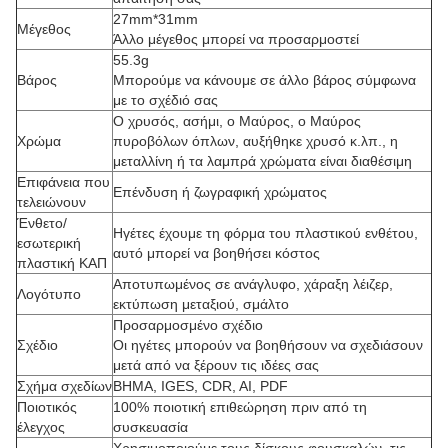
27mm*31mm
Μέγεθος
Άλλο μέγεθος μπορεί να προσαρμοστεί
55.3g
Βάρος
Μπορούμε να κάνουμε σε άλλο βάρος σύμφωνα
με το σχέδιό σας
Ο χρυσός, ασήμι, ο Μαύρος, ο Μαύρος
Χρώμα
πυροβόλων όπλων, αυξήθηκε χρυσό κ.λπ., η
μεταλλίνη ή τα λαμπρά χρώματα είναι διαθέσιμη
Επιφάνεια που
Επένδυση ή ζωγραφική χρώματος
τελειώνουν
Ένθετο/
Ηγέτες έχουμε τη φόρμα του πλαστικού ενθέτου,
εσωτερική
αυτό μπορεί να βοηθήσει κόστος
πλαστική ΚΑΠ
Αποτυπωμένος σε ανάγλυφο, χάραξη λέιζερ,
Λογότυπο
εκτύπωση μεταξιού, σμάλτο
Προσαρμοσμένο σχέδιο
Σχέδιο
Οι ηγέτες μπορούν να βοηθήσουν να σχεδιάσουν
μετά από να ξέρουν τις ιδέες σας
Σχήμα σχεδίων
ΒΗΜΑ, IGES, CDR, AI, PDF
Ποιοτικός
100% ποιοτική επιθεώρηση πριν από τη
έλεγχος
συσκευασία