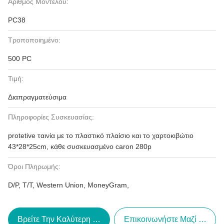
Αριθμός Μοντέλου:
PC38
Τροποποιημένο:
500 PC
Τιμή:
Διαπραγματεύσιμα
Πληροφορίες Συσκευασίας:
protetive ταινία με το πλαστικό πλαίσιο και το χαρτοκιβώτιο
43*28*25cm, κάθε συσκευασμένο caron 280p
Όροι Πληρωμής:
D/P, T/T, Western Union, MoneyGram,
Βρείτε Την Καλύτερη Τιμή
Επικοινωνήστε Μαζί Μας