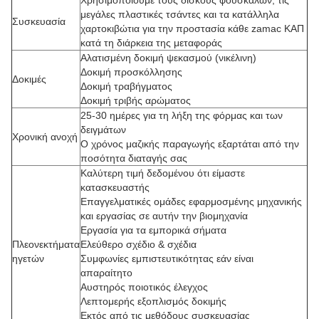
Χρησιμοποιούμε τους δίσκους φουσκαλών, τις
μεγάλες πλαστικές τσάντες και τα κατάλληλα
Συσκευασία
χαρτοκιβώτια για την προστασία κάθε zamac ΚΑΠ
κατά τη διάρκεια της μεταφοράς
Αλατισμένη δοκιμή ψεκασμού (νικέλινη)
Δοκιμή προσκόλλησης
Δοκιμές
Δοκιμή τραβήγματος
Δοκιμή τριβής αρώματος
25-30 ημέρες για τη λήξη της φόρμας και των
δειγμάτων
Χρονική ανοχή
Ο χρόνος μαζικής παραγωγής εξαρτάται από την
ποσότητα διαταγής σας
Καλύτερη τιμή δεδομένου ότι είμαστε
κατασκευαστής
Επαγγελματικές ομάδες εφαρμοσμένης μηχανικής
και εργασίας σε αυτήν την βιομηχανία
Εργασία για τα εμπορικά σήματα
Πλεονεκτήματα
Ελεύθερο σχέδιο & σχέδια
ηγετών
Συμφωνίες εμπιστευτικότητας εάν είναι
απαραίτητο
Αυστηρός ποιοτικός έλεγχος
Λεπτομερής εξοπλισμός δοκιμής
Εκτός από τις μεθόδους συσκευασίας