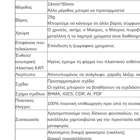
24mm*30mm
Μέγεθος
Άλλο μέγεθος μπορεί να προσαρμοστεί
29g
Βάρος
Μπορούμε να κάνουμε σε άλλο βάρος σύμφωνα
Ο χρυσός, ασήμι, ο Μαύρος, ο Μαύρος πυροβ
Χρώμα
μεταλλίνη ή τα λαμπρά χρώματα είναι διαθέσιμ
Επιφάνεια που
Επένδυση ή ζωγραφική χρώματος
τελειώνουν
Ένθετο/
εσωτερική
Ηγέτες έχουμε τη φόρμα του πλαστικού ενθέτο
πλαστική ΚΑΠ
Λογότυπο
Αποτυπωμένος σε ανάγλυφο, χάραξη λέιζερ, ε
Προσαρμοσμένο σχέδιο
Σχέδιο
Οι ηγέτες μπορούν να βοηθήσουν να σχεδιάσου
Σχήμα σχεδίων
ΒΗΜΑ, IGES, CDR, AI, PDF
Ποιοτικός
100% ποιοτική επιθεώρηση πριν από τη συσκ
έλεγχος
Χρησιμοποιούμε τους δίσκους φουσκαλών, τις 
Συσκευασία
κατάλληλα χαρτοκιβώτια για την προστασία κά
μεταφοράς
Αλατισμένη δοκιμή ψεκασμού (νικέλινη)
Δοκιμή προσκόλλησης