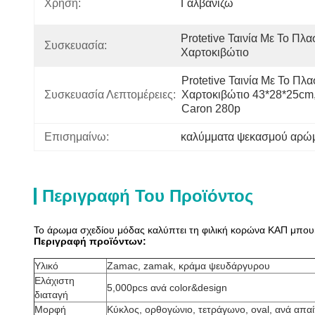
Χρήση:
Γαλβανίζω
Protetive Ταινία Με Το Πλα
Συσκευασία:
Χαρτοκιβώτιο
Protetive Ταινία Με Το Πλα
Συσκευασία Λεπτομέρειες:
Χαρτοκιβώτιο 43*28*25cm
Caron 280p
Επισημαίνω:
καλύμματα ψεκασμού αρώ
Περιγραφή Του Προϊόντος
Το άρωμα σχεδίου μόδας καλύπτει τη φιλική κορώνα ΚΑΠ μπου
Περιγραφή προϊόντων:
Υλικό
Zamac, zamak, κράμα ψευδάργυρου
Ελάχιστη
5,000pcs ανά color&design
διαταγή
Μορφή
Κύκλος, ορθογώνιο, τετράγωνο, oval, ανά απα