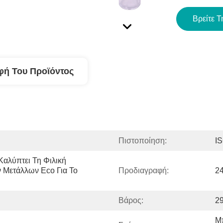
Βρείτε Τ
φή Του Προϊόντος
Πιστοποίηση:
I
αλύπτει Τη Φιλική 
ετάλλων Eco Για Το 
Προδιαγραφή:
2
Βάρος:
2
Μ