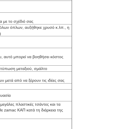
 με το σχέδιό σας
όλων όπλων, αυξήθηκε χρυσό κ.λπ., η
η
υ, αυτό μπορεί να βοηθήσει κόστος
κτύπωση μεταξιού, σμάλτο
ν μετά από να ξέρουν τις ιδέες σας
ευασία
μεγάλες πλαστικές τσάντες και τα
θε zamac ΚΑΠ κατά τη διάρκεια της