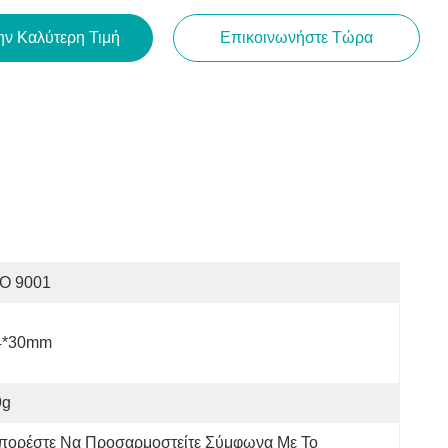
ην Καλύτερη Τιμή
Επικοινωνήστε Τώρα
SO 9001
4*30mm
9g
πορέστε Να Προσαρμοστείτε Σύμφωνα Με Το 