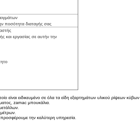
δειγμάτων
ην ποσότητα διαταγής σας
υαστής
ς και εργασίας σε αυτήν την
τητο
ποίο είναι ειδικευμένο σε όλα τα είδη εξαρτημάτων υλικού ρίψεων κύβω
ώματος, zamac μπουκάλια.
μετάλλων.
 μέτρων.
ς προσφέρουμε την καλύτερη υπηρεσία.