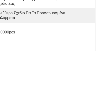
έδιό Σας
εύθερο Σχέδιο Για Τα Προσαρμοσμένα 
αλύμματα
00000pcs