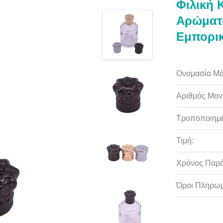
Φιλική
Αρώματο
Εμπορι
Ονομασία Μά
Αριθμός Μον
Τροποποιημέ
Τιμή:
Χρόνος Παρ
Όροι Πληρωμ