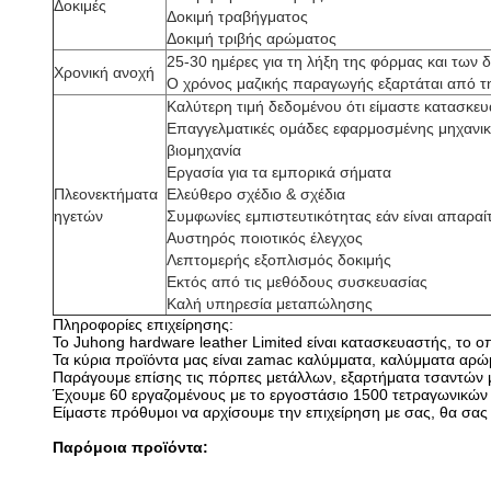
Δοκιμές
Δοκιμή τραβήγματος
Δοκιμή τριβής αρώματος
25-30 ημέρες για τη λήξη της φόρμας και των 
Χρονική ανοχή
Ο χρόνος μαζικής παραγωγής εξαρτάται από τ
Καλύτερη τιμή δεδομένου ότι είμαστε κατασκε
Επαγγελματικές ομάδες εφαρμοσμένης μηχανική
βιομηχανία
Εργασία για τα εμπορικά σήματα
Πλεονεκτήματα
Ελεύθερο σχέδιο & σχέδια
ηγετών
Συμφωνίες εμπιστευτικότητας εάν είναι απαραί
Αυστηρός ποιοτικός έλεγχος
Λεπτομερής εξοπλισμός δοκιμής
Εκτός από τις μεθόδους συσκευασίας
Καλή υπηρεσία μεταπώλησης
Πληροφορίες επιχείρησης:
Το Juhong hardware leather Limited είναι κατασκευαστής, το ο
Τα κύρια προϊόντα μας είναι zamac καλύμματα, καλύμματα αρ
Παράγουμε επίσης τις πόρπες μετάλλων, εξαρτήματα τσαντών 
Έχουμε 60 εργαζομένους με το εργοστάσιο 1500 τετραγωνικών
Είμαστε πρόθυμοι να αρχίσουμε την επιχείρηση με σας, θα σα
Παρόμοια προϊόντα: