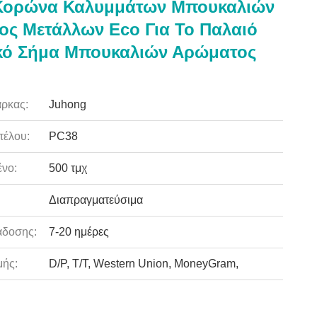
 Κορώνα Καλυμμάτων Μπουκαλιών
ς Μετάλλων Eco Για Το Παλαιό
κό Σήμα Μπουκαλιών Αρώματος
ρκας:
Juhong
τέλου:
PC38
νο:
500 τμχ
Διαπραγματεύσιμα
άδοσης:
7-20 ημέρες
ής:
D/P, T/T, Western Union, MoneyGram,