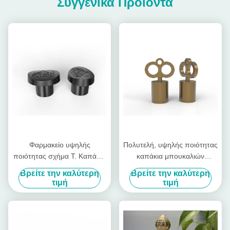
Συγγενικά Προϊόντα
Φαρμακείο υψηλής
Πολυτελή, υψηλής ποιότητας
ποιότητας σχήμα Τ. Καπάκια
καπάκια μπουκαλιών
μπουκαλιών αρωμάτων Ζινκ
αρωμάτων σε σχήμα κλειδιού
Βρείτε την καλύτερη
Βρείτε την καλύτερη
κράμα Καπάκια αρωμάτων
από Zamac, γυαλιστερά
τιμή
τιμή
καπάκια αρωμάτων από
κράμα ψευδαργύρου