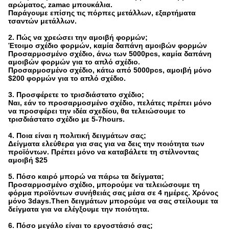
αρώματος, zamac μπουκάλια.
Παράγουμε επίσης τις πόρπες μετάλλων, εξαρτήματα
τσαντών μετάλλων.
2. Πώς να χρεώσει την αμοιβή φορμών;
Έτοιμο σχέδιο φορμών, καμία δαπάνη αμοιβών φορμών
Προσαρμοσμένο σχέδιο, άνω των 5000pcs, καμία δαπάνη
αμοιβών φορμών για το απλό σχέδιο.
Προσαρμοσμένο σχέδιο, κάτω από 5000pcs, αμοιβή μόνο
$200 φορμών για το απλό σχέδιο.
3. Προσφέρετε το τρισδιάστατο σχέδιο;
Ναι, εάν το προσαρμοσμένο σχέδιο, πελάτες πρέπει μόνο
να προσφέρει την ιδέα σχεδίου, θα τελειώσουμε το
τρισδιάστατο σχέδιο με 5-7hours.
4. Ποια είναι η πολιτική δειγμάτων σας;
Δείγματα ελεύθερα για σας για να δεις την ποιότητα των
προϊόντων. Πρέπει μόνο να καταβάλετε τη στέλνοντας
αμοιβή $25
5. Πόσο καιρό μπορώ να πάρω τα δείγματα;
Προσαρμοσμένο σχέδιο, μπορούμε να τελειώσουμε τη
φόρμα προϊόντων συνήθειάς σας μέσα σε 4 ημέρες. Χρόνος
μόνο 3days.Then δειγμάτων μπορούμε να σας στείλουμε τα
δείγματα για να ελέγξουμε την ποιότητα.
6. Πόσο μεγάλο είναι το εργοστάσιό σας;