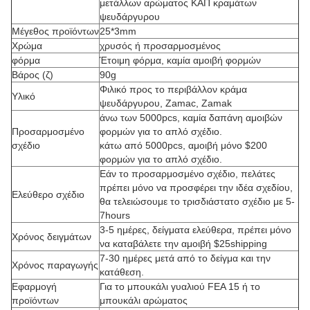
μετάλλων αρώματος ΚΑΠ κραμάτων
ψευδάργυρου
Μέγεθος προϊόντων
25*3mm
Χρώμα
χρυσός ή προσαρμοσμένος
φόρμα
Έτοιμη φόρμα, καμία αμοιβή φορμών
Βάρος (ζ)
90g
Φιλικό προς το περιβάλλον κράμα
Υλικό
ψευδάργυρου, Zamac, Zamak
άνω των 5000pcs, καμία δαπάνη αμοιβών
Προσαρμοσμένο
φορμών για το απλό σχέδιο.
σχέδιο
κάτω από 5000pcs, αμοιβή μόνο $200
φορμών για το απλό σχέδιο.
Εάν το προσαρμοσμένο σχέδιο, πελάτες
πρέπει μόνο να προσφέρει την ιδέα σχεδίου,
Ελεύθερο σχέδιο
θα τελειώσουμε το τρισδιάστατο σχέδιο με 5-
7hours
3-5 ημέρες, δείγματα ελεύθερα, πρέπει μόνο
Χρόνος δειγμάτων
να καταβάλετε την αμοιβή $25shipping
7-30 ημέρες μετά από το δείγμα και την
Χρόνος παραγωγής
κατάθεση.
Εφαρμογή
Για το μπουκάλι γυαλιού FEA 15 ή το
προϊόντων
μπουκάλι αρώματος