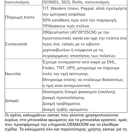
πιστοποίηση
ISO9001, SGS, RoHs, πιστοποίηση
T/T, Western Union, Paypal, αλλά προτιμήστε
την εμπορική ασφάλεια
Πληρωμή trems
30% κατάθεση πριν από την παραγωγή,
70%balance πρίν στέλνει
280pcs/carton (45*28*25CM) με την
προστατευτικές ταινία και opp την τσάντα ένα
Συσκευασία
προς ένα, τελικές με το κιβώτιο
χαρτοκιβωτίων ή σύμφωνα με τις
συγκεκριμένες απαιτήσεις των πελατών
Έχουμε συνεργαστεί από καιρό με DHL,
Fedex, TNT, UPS, μπορούμε να πάρουμε
Ναυτιλία
πολύ την τιμή έκπτωσης.
Μπορούμε επίσης να στείλουμε θαλασσίως,
η τιμή είναι ανταγωνιστική.
Αλατισμένη δοκιμή ψεκασμού (νικέλινη)
Δοκιμή προσκόλλησης
Δοκιμές
Δοκιμή τραβήγματος
Δοκιμή τριβής αρώματος
Οι ηγέτες καλυμμάτων zamac που γίνονται χρησιμοποιούνται
ευρέως στα μπουκάλια αρώματος και τα μπουκάλια κρασιού, εμείς
που προσφέρουμε την υπηρεσία OEM&ODM και τα ελεύθερα
σχέδια. Τα καλύμματα όλο και περισσότερης χρήσης zamac για τη