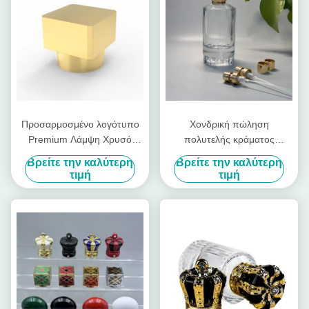
Προσαρμοσμένο λογότυπο
Χονδρική πώληση
Premium Λάμψη Χρυσό
πολυτελής κράματος
τετραγωνικό σχήμα καπάκι
ψευδαργύρου 15mm
Βρείτε την καλύτερη
Βρείτε την καλύτερη
Καπάκι Αρώματος για Fea
ακανόνιστο σχήμα Zamak
τιμή
τιμή
15 γυάλινο μπουκάλι
Perfume Bottle Cap υψηλής
αρώματος λαιμό
ποιότητας εύκολο ανοιχτό
δίσκο κάλυμμα για
κονσέρβες