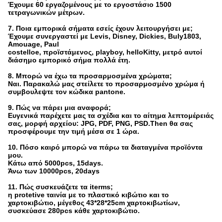
Έχουμε 60 εργαζομένους με το εργοστάσιο 1500
τετραγωνικών μέτρων.
7. Ποια εμπορικά σήματα εσείς έχουν λειτουργήσει με;
Έχουμε συνεργαστεί με Levis, Disney, Dickies, Buly1803,
Amouage, Paul
costelloe, προϊστάμενος, playboy, helloKitty, μετρό αυτοί
διάσημο εμπορικό σήμα πολλά έτη.
8. Μπορώ να έχω τα προσαρμοσμένα χρώματα;
Ναι. Παρακαλώ μας στείλετε το προσαρμοσμένο χρώμα ή
συμβουλεψτε τον κώδικα pantone.
9. Πώς να πάρει μια αναφορά;
Ευγενικά παρέχετε μας τα σχέδια και το αίτημα λεπτομέρειάς
σας, μορφή αρχείου: JPG, PDF, PNG, PSD.Then θα σας
προσφέρουμε την τιμή μέσα σε 1 ώρα.
10. Πόσο καιρό μπορώ να πάρω τα διαταγμένα προϊόντα
μου.
Κάτω από 5000pcs, 15days.
Άνω των 10000pcs, 20days
11. Πώς συσκευάζετε τα iterms;
η protetive ταινία με το πλαστικό κιβώτιο και το
χαρτοκιβώτιο, μέγεθος 43*28*25cm χαρτοκιβωτίων,
συσκεύασε 280pcs κάθε χαρτοκιβώτιο.