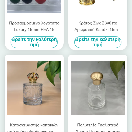
Προσαρμοσμένο λογότυπο
Κράτος Ζινκ Σύνθετο
Luxury 15mm FEA 15
Αρωματικό Κεπάκι 15mm
Zamac Metal Fragrance Cap
Μεταλλική αντλία
Βρείτε την καλύτερη
Βρείτε την καλύτερη
Creative Universal Bottle Lid
ψεκαστήρας Δίσκος Κεπάκι
τιμή
τιμή
Cover για μπουκάλια
για μπουκάλια Μαγνητικό
αρωμάτων
Κεπάκι για μπουκάλια
αρώματος Κλείδωμα
Κλείδωμα μπουκάλια
Κατασκευαστής καπακιών
Πολυτελές Γυαλιστερό
από κράμα ψευδαργύρου για
Χρυσό Προσαρμοσμένο