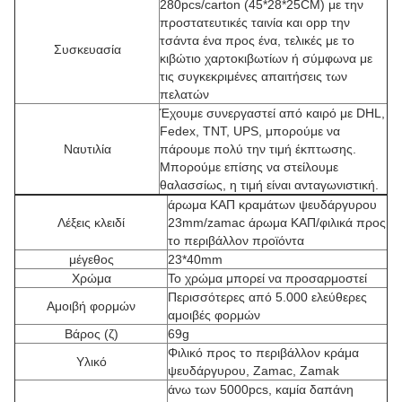
280pcs/carton (45*28*25CM) με την
προστατευτικές ταινία και opp την
τσάντα ένα προς ένα, τελικές με το
Συσκευασία
κιβώτιο χαρτοκιβωτίων ή σύμφωνα με
τις συγκεκριμένες απαιτήσεις των
πελατών
Έχουμε συνεργαστεί από καιρό με DHL,
Fedex, TNT, UPS, μπορούμε να
Ναυτιλία
πάρουμε πολύ την τιμή έκπτωσης.
Μπορούμε επίσης να στείλουμε
θαλασσίως, η τιμή είναι ανταγωνιστική.
άρωμα ΚΑΠ κραμάτων ψευδάργυρου
Λέξεις κλειδί
23mm/zamac άρωμα ΚΑΠ/φιλικά προς
το περιβάλλον προϊόντα
μέγεθος
23*40mm
Χρώμα
Το χρώμα μπορεί να προσαρμοστεί
Περισσότερες από 5.000 ελεύθερες
Αμοιβή φορμών
αμοιβές φορμών
Βάρος (ζ)
69g
Φιλικό προς το περιβάλλον κράμα
Υλικό
ψευδάργυρου, Zamac, Zamak
άνω των 5000pcs, καμία δαπάνη