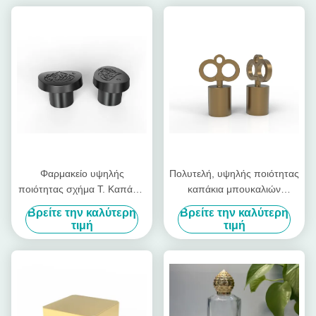
Φαρμακείο υψηλής
Πολυτελή, υψηλής ποιότητας
ποιότητας σχήμα Τ. Καπάκια
καπάκια μπουκαλιών
μπουκαλιών αρωμάτων Ζινκ
αρωμάτων σε σχήμα κλειδιού
Βρείτε την καλύτερη
Βρείτε την καλύτερη
κράμα Καπάκια αρωμάτων
από Zamac, γυαλιστερά
τιμή
τιμή
καπάκια αρωμάτων από
κράμα ψευδαργύρου