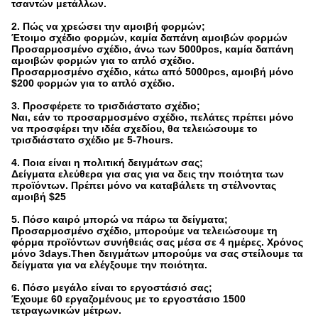
τσαντών μετάλλων.
2. Πώς να χρεώσει την αμοιβή φορμών;
Έτοιμο σχέδιο φορμών, καμία δαπάνη αμοιβών φορμών
Προσαρμοσμένο σχέδιο, άνω των 5000pcs, καμία δαπάνη
αμοιβών φορμών για το απλό σχέδιο.
Προσαρμοσμένο σχέδιο, κάτω από 5000pcs, αμοιβή μόνο
$200 φορμών για το απλό σχέδιο.
3. Προσφέρετε το τρισδιάστατο σχέδιο;
Ναι, εάν το προσαρμοσμένο σχέδιο, πελάτες πρέπει μόνο
να προσφέρει την ιδέα σχεδίου, θα τελειώσουμε το
τρισδιάστατο σχέδιο με 5-7hours.
4. Ποια είναι η πολιτική δειγμάτων σας;
Δείγματα ελεύθερα για σας για να δεις την ποιότητα των
προϊόντων. Πρέπει μόνο να καταβάλετε τη στέλνοντας
αμοιβή $25
5. Πόσο καιρό μπορώ να πάρω τα δείγματα;
Προσαρμοσμένο σχέδιο, μπορούμε να τελειώσουμε τη
φόρμα προϊόντων συνήθειάς σας μέσα σε 4 ημέρες. Χρόνος
μόνο 3days.Then δειγμάτων μπορούμε να σας στείλουμε τα
δείγματα για να ελέγξουμε την ποιότητα.
6. Πόσο μεγάλο είναι το εργοστάσιό σας;
Έχουμε 60 εργαζομένους με το εργοστάσιο 1500
τετραγωνικών μέτρων.