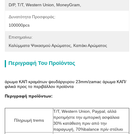
D/P, T/T, Western Union, MoneyGram,
Δυνατότητα Προσφοράς:
100000pcs
Επισημαίνω:
Καλύμματα Ψεκασμού Αρώματος
, 
Καπάκι Αρώματος
Περιγραφή Του Προϊόντος
άρωμα ΚΑΠ κραμάτων ψευδάργυρου 23mm/zamac άρωμα ΚΑΠ/
φιλικά προς το περιβάλλον προϊόντα
Περιγραφή προϊόντων:
T/T, Western Union, Paypal, αλλά
προτιμήστε την εμπορική ασφάλεια
Πληρωμή trems
30% κατάθεση πριν από την
παραγωγή, 70%balance πρίν στέλνει