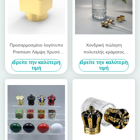
Προσαρμοσμένο λογότυπο
Χονδρική πώληση
Premium Λάμψη Χρυσό
πολυτελής κράματος
τετραγωνικό σχήμα καπάκι
ψευδαργύρου 15mm
Βρείτε την καλύτερη
Βρείτε την καλύτερη
Καπάκι Αρώματος για Fea
ακανόνιστο σχήμα Zamak
τιμή
τιμή
15 γυάλινο μπουκάλι
Perfume Bottle Cap υψηλής
αρώματος λαιμό
ποιότητας εύκολο ανοιχτό
δίσκο κάλυμμα για
κονσέρβες