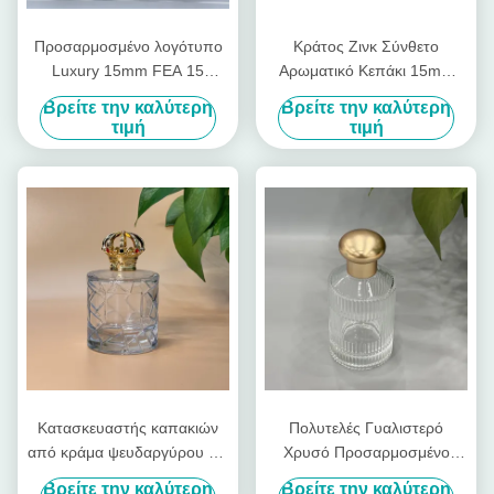
Προσαρμοσμένο λογότυπο
Κράτος Ζινκ Σύνθετο
Luxury 15mm FEA 15
Αρωματικό Κεπάκι 15mm
Zamac Metal Fragrance Cap
Μεταλλική αντλία
Βρείτε την καλύτερη
Βρείτε την καλύτερη
Creative Universal Bottle Lid
ψεκαστήρας Δίσκος Κεπάκι
τιμή
τιμή
Cover για μπουκάλια
για μπουκάλια Μαγνητικό
αρωμάτων
Κεπάκι για μπουκάλια
αρώματος Κλείδωμα
Κλείδωμα μπουκάλια
Κατασκευαστής καπακιών
Πολυτελές Γυαλιστερό
από κράμα ψευδαργύρου για
Χρυσό Προσαρμοσμένο
αρώματα, Καπάκι αρώματος
Καπάκι Μπουκαλιού
Βρείτε την καλύτερη
Βρείτε την καλύτερη