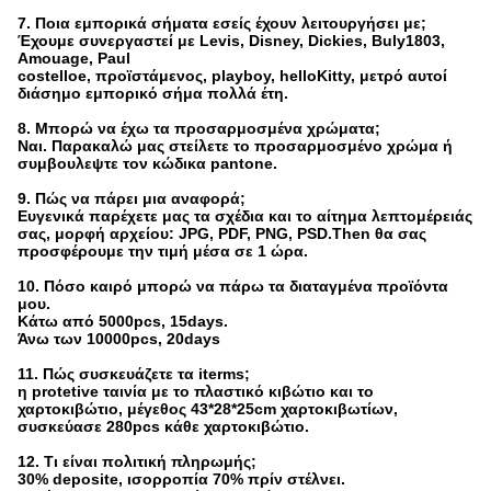
7. Ποια εμπορικά σήματα εσείς έχουν λειτουργήσει με;
Έχουμε συνεργαστεί με Levis, Disney, Dickies, Buly1803,
Amouage, Paul
costelloe, προϊστάμενος, playboy, helloKitty, μετρό αυτοί
διάσημο εμπορικό σήμα πολλά έτη.
8. Μπορώ να έχω τα προσαρμοσμένα χρώματα;
Ναι. Παρακαλώ μας στείλετε το προσαρμοσμένο χρώμα ή
συμβουλεψτε τον κώδικα pantone.
9. Πώς να πάρει μια αναφορά;
Ευγενικά παρέχετε μας τα σχέδια και το αίτημα λεπτομέρειάς
σας, μορφή αρχείου: JPG, PDF, PNG, PSD.Then θα σας
προσφέρουμε την τιμή μέσα σε 1 ώρα.
10. Πόσο καιρό μπορώ να πάρω τα διαταγμένα προϊόντα
μου.
Κάτω από 5000pcs, 15days.
Άνω των 10000pcs, 20days
11. Πώς συσκευάζετε τα iterms;
η protetive ταινία με το πλαστικό κιβώτιο και το
χαρτοκιβώτιο, μέγεθος 43*28*25cm χαρτοκιβωτίων,
συσκεύασε 280pcs κάθε χαρτοκιβώτιο.
12. Τι είναι πολιτική πληρωμής;
30% deposite, ισορροπία 70% πρίν στέλνει.