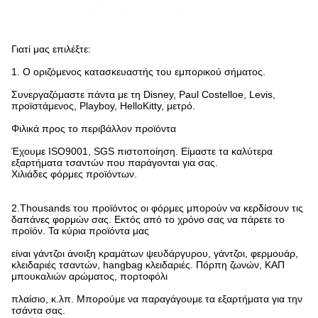
Γιατί μας επιλέξτε:
1.
Ο οριζόμενος κατασκευαστής του εμπορικού σήματος.
Συνεργαζόμαστε πάντα με τη Disney, Paul Costelloe, Levis,
προϊστάμενος, Playboy, HelloKitty, μετρό.
Φιλικά προς το περιβάλλον προϊόντα
Έχουμε ISO9001, SGS πιστοποίηση. Είμαστε τα καλύτερα
εξαρτήματα τσαντών που παράγονται για σας.
Χιλιάδες φόρμες προϊόντων.
2.Thousands του προϊόντος οι φόρμες μπορούν να κερδίσουν τις
δαπάνες φορμών σας. Εκτός από το χρόνο σας να πάρετε το
προϊόν. Τα κύρια προϊόντα μας
είναι γάντζοι άνοιξη κραμάτων ψευδάργυρου, γάντζοι, φερμουάρ,
κλειδαριές τσαντών, hangbag κλειδαριές. Πόρπη ζωνών, ΚΑΠ
μπουκαλιών αρώματος, πορτοφόλι
πλαίσιο, κ.λπ. Μπορούμε να παραγάγουμε τα εξαρτήματα για την
τσάντα σας.