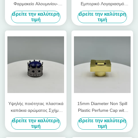
Φαρμακείο Αλουμινίου-
Εμπορικό Λογαριασμό
Πλαστικού Μπουκάλι
πλαστικών καπάκια
Βρείτε την καλύτερη
Βρείτε την καλύτερη
Αρώματος Καπάκι Fea15
αρώματος λαμπερό καπάκι
τιμή
τιμή
Μοντέλο Σιδηρούνου
αρώματος πολυτελή 15mm
Μεταλλικού Τύπου Κάλυψη
αλουμινίου πλαστικό
μπουκάλι κάλυμμα
Υψηλής ποιότητας πλαστικά
15mm Diameter Non Spill
καπάκια αρώματος Σχήμα
Plastic Perfume Cap with
στέμματος Λάμπερο καπάκι
Customizable Design for
Βρείτε την καλύτερη
Βρείτε την καλύτερη
αρώματος πλαστικό καπάκι
Premium Packaging
τιμή
τιμή
μπουκαλιού πλαστικό
κάλυμμα χρυσό υπάρχον