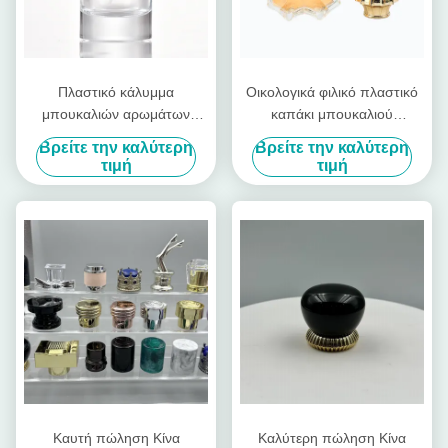
Πλαστικό κάλυμμα
Οικολογικά φιλικό πλαστικό
μπουκαλιών αρωμάτων
καπάκι μπουκαλιού
κατασκευασμένο από υλικά
αρώματος κατασκευασμένο
Βρείτε την καλύτερη
Βρείτε την καλύτερη
που παρέχουν κλείσιμο και
από ανακυκλώσιμα υλικά
τιμή
τιμή
βελτιώνουν τη συνολική
ιδανικό για βιώσιμες λύσεις
εμφάνιση της συσκευασίας
συσκευασίας καλλυντικών
αρωμάτων
Καυτή πώληση Κίνα
Καλύτερη πώληση Κίνα