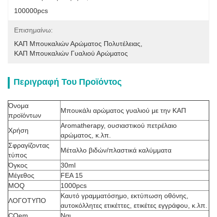
100000pcs
Επισημαίνω:
ΚΑΠ Μπουκαλιών Αρώματος Πολυτέλειας
, 
ΚΑΠ Μπουκαλιών Γυαλιού Αρώματος
Περιγραφή Του Προϊόντος
Όνομα
Μπουκάλι αρώματος γυαλιού με την ΚΑΠ
προϊόντων
Aromatherapy, ουσιαστικού πετρέλαιο
Χρήση
αρώματος, κ.λπ.
Σφραγίζοντας
Μέταλλο βιδών/πλαστικά καλύμματα
τύπος
Όγκος
30ml
Μέγεθος
FEA 15
MOQ
1000pcs
Καυτό γραμματόσημο, εκτύπωση οθόνης,
ΛΟΓΟΤΥΠΟ
αυτοκόλλητες ετικέττες, ετικέτες εγγράφου, κ.λπ.
COem
Ναι