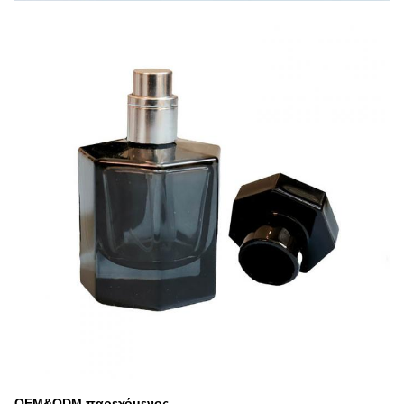
OEM&ODM παρεχόμενος